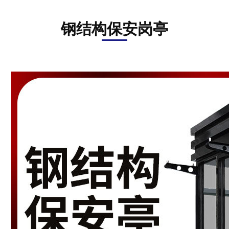
资
讯
钢结构保安岗亭
在
线
留
言
联
系
我
们
ENGLISH