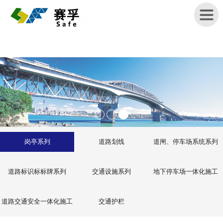
首
页
关
于
赛
孚
岗亭系列
道路划线
道闸、停车场系统系列
产
品
道路标识标标牌系列
交通设施系列
地下停车场一体化施工
展
示
道路交通安全一体化施工
交通护栏
新
闻